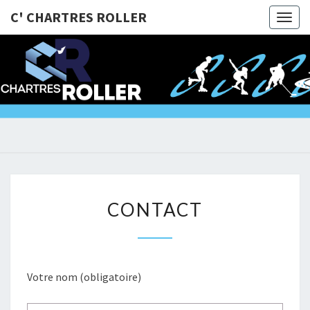
C' CHARTRES ROLLER
Togg
navig
C'
@Bientôt
Sur Les
Roulettes
CHARTRE
!!!
ROLLER
CONTACT
CONTACT
Votre nom (obligatoire)