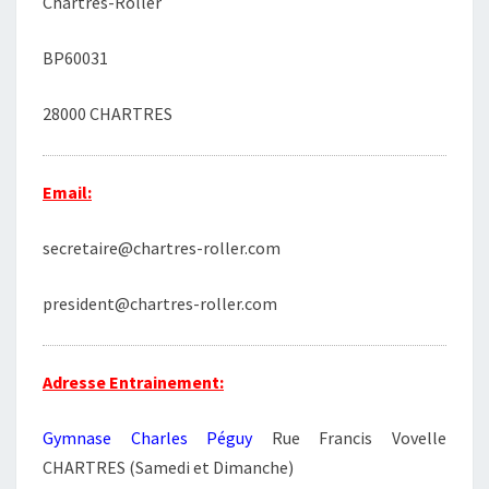
Chartres-Roller
e
.
p
z
v
BP60031
l
i
a
d
28000 CHARTRES
i
e
s
.
s
Email:
e
r
secretaire@chartres-roller.com
c
e
president@chartres-roller.com
c
h
Adresse Entrainement:
a
m
Gymnase Charles Péguy
Rue Francis Vovelle
p
CHARTRES (Samedi et Dimanche)
v