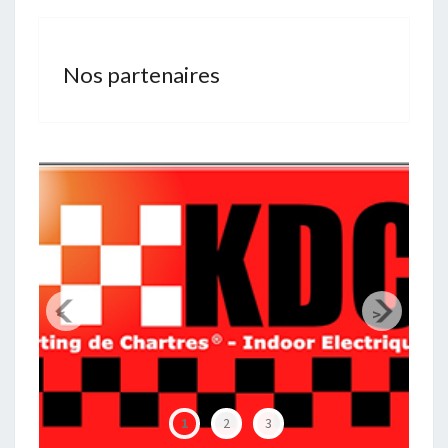
Nos partenaires
<
>
Chartres Métropole
1
2
3