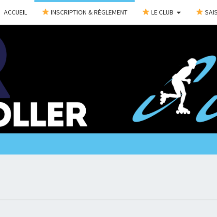
ACCUEIL
INSCRIPTION & RÈGLEMENT
LE CLUB
SAIS
C
@Bientôt
Sur Les
Roulettes
!!!
CHAR
ROL