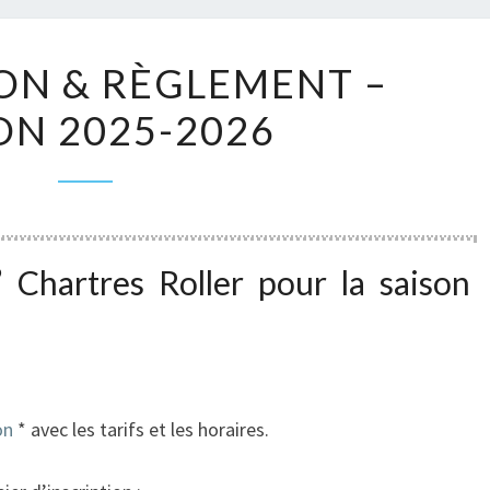
INSCRIPTION
ION & RÈGLEMENT –
&
ON 2025-2026
RÈGLEMENT
–
SAISON
2025-
2026
 Chartres Roller pour la saison
on
* avec les tarifs et les horaires.