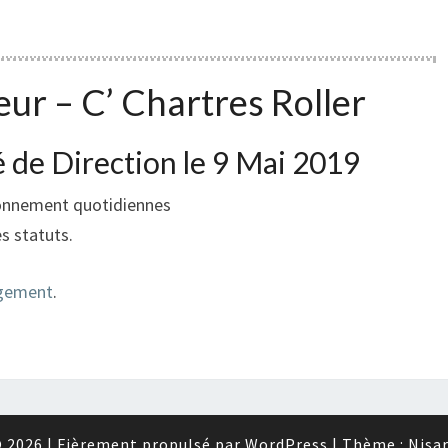
ieur
– C’ Chartres Roller
 de Direction le 9 Mai 2019
ctionnement quotidiennes
es statuts.
rgement
.
 2026
|
Fièrement propulsé par
WordPress
|
Thème :
Nisa