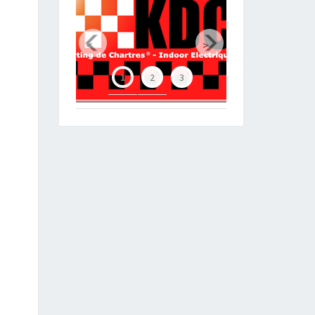
Chartres Métropole
<
>
1
2
3