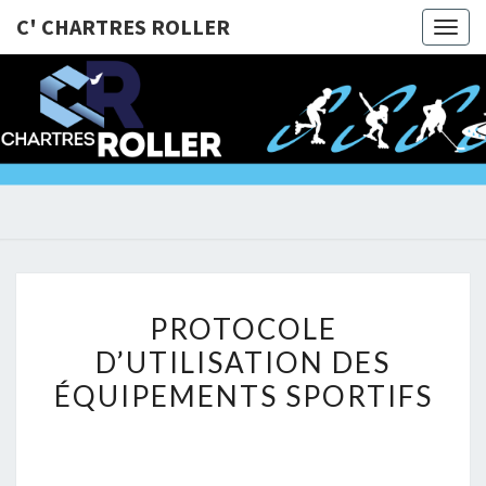
C' CHARTRES ROLLER
Togg
navig
C'
@Bientôt
Sur Les
Roulettes
CHARTRE
!!!
ROLLER
PROTOCOLE
PROTOCOLE
D’UTILISATION
D’UTILISATION DES
DES
ÉQUIPEMENTS SPORTIFS
ÉQUIPEMENTS
SPORTIFS