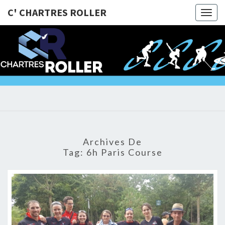
C' CHARTRES ROLLER
Togg
navig
C'
@Bientôt
Sur Les
Roulettes
CHARTRE
!!!
ROLLER
Archives De
Tag:
6h Paris Course