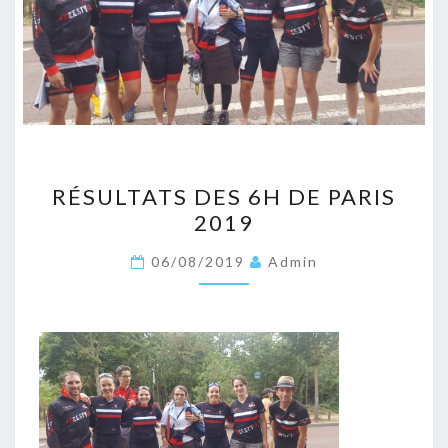
RÉSULTATS
RÉSULTATS DES 6H DE PARIS
DES
2019
6H
DE
06/08/2019
Admin
PARIS
2019