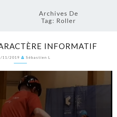
Archives De
Tag:
Roller
MESSAGE
ARACTÈRE INFORMATIF
À
CARACTÈRE
6/11/2019
Sébastien L
INFORMATIF