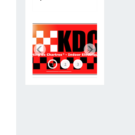
Chartres Métropole
<
>
1
2
3