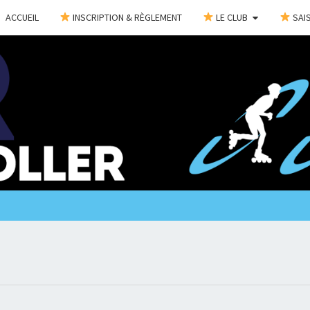
ACCUEIL
INSCRIPTION & RÈGLEMENT
LE CLUB
SAIS
C
@Bientôt
Sur Les
Roulettes
!!!
CHAR
ROL