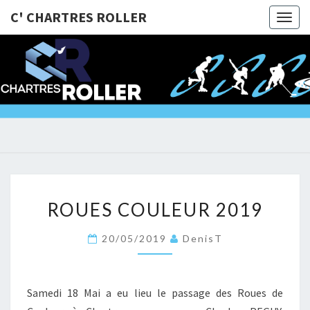
C' CHARTRES ROLLER
Togg
navig
C'
@Bientôt
Sur Les
Roulettes
CHARTRE
!!!
ROLLER
ROUES
ROUES COULEUR 2019
COULEUR
2019
20/05/2019
DenisT
Samedi 18 Mai a eu lieu le passage des Roues de