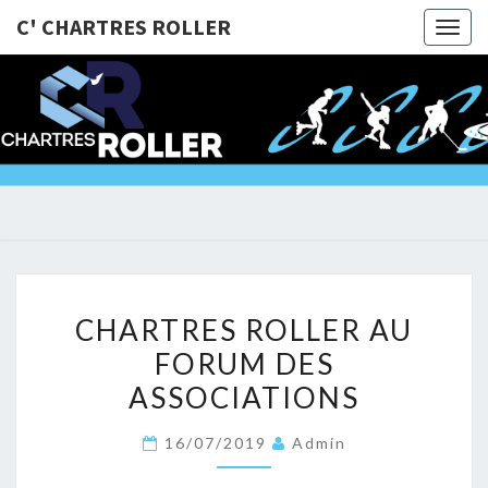
C' CHARTRES ROLLER
Togg
navig
C'
@Bientôt
Sur Les
Roulettes
CHARTRE
!!!
ROLLER
CHARTRES
CHARTRES ROLLER AU
ROLLER
FORUM DES
AU
ASSOCIATIONS
FORUM
DES
16/07/2019
Admin
ASSOCIATIONS