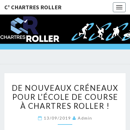
C' CHARTRES ROLLER
Togg
navig
C'
@Bientôt
Sur Les
Roulettes
CHARTRE
!!!
ROLLER
DE
DE NOUVEAUX CRÉNEAUX
NOUVEAUX
POUR L’ÉCOLE DE COURSE
CRÉNEAUX
À CHARTRES ROLLER !
POUR
L’ÉCOLE
13/09/2019
Admin
DE
COURSE