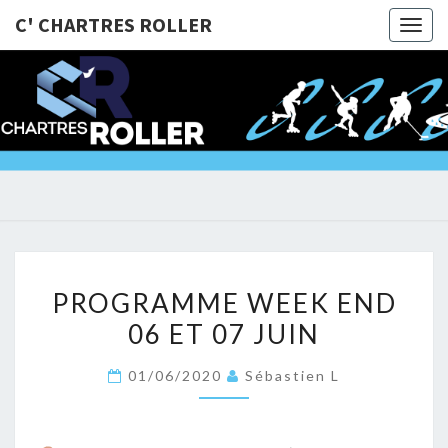
C' CHARTRES ROLLER
Togg
navig
C'
@Bientôt
Sur Les
Roulettes
CHARTRE
!!!
ROLLER
PROGRAMME
PROGRAMME WEEK END
WEEK
06 ET 07 JUIN
END
06
01/06/2020
Sébastien L
ET
07
JUIN