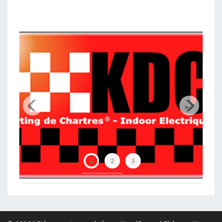
<
>
Chartres Métropole
1
2
3