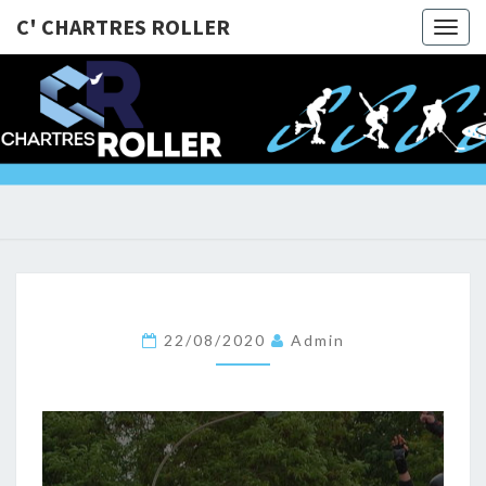
C' CHARTRES ROLLER
Togg
navig
C'
@Bientôt
Sur Les
Roulettes
CHARTRE
!!!
ROLLER
22/08/2020
Admin