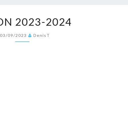
SAISON
ON 2023-2024
2023-
2024
03/09/2023
DenisT