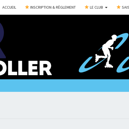
ACCUEIL
INSCRIPTION & RÈGLEMENT
LE CLUB
SAIS
C
@Bientôt
Sur Les
Roulettes
!!!
CHAR
ROL