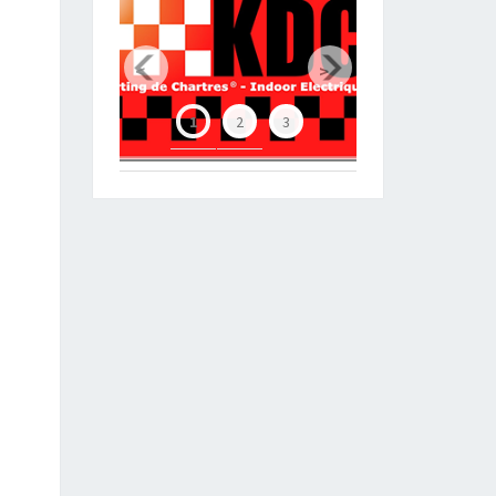
Chartres Métropole
<
>
1
2
3